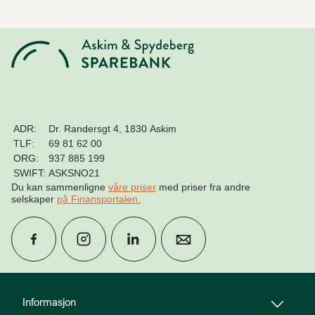
ADR:
Dr. Randersgt 4, 1830 Askim
TLF:
69 81 62 00
ORG:
937 885 199
SWIFT:
ASKSNO21
Du kan sammenligne
våre priser
med priser fra andre
selskaper
på Finansportalen
.
group
Finn rådgiver
Informasjon