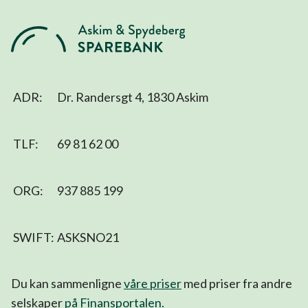
ADR:
Dr. Randersgt 4, 1830 Askim
TLF:
69 81 62 00
ORG:
937 885 199
SWIFT:
ASKSNO21
Du kan sammenligne
våre priser
med priser fra andre
selskaper
på Finansportalen
.