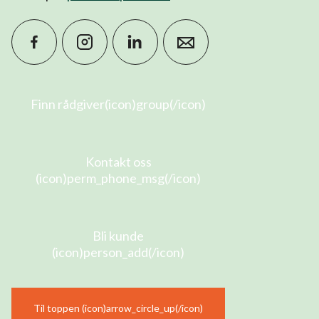
Finn rådgiver(icon)group(/icon)
Kontakt oss
(icon)perm_phone_msg(/icon)
Bli kunde
(icon)person_add(/icon)
Til toppen (icon)arrow_circle_up(/icon)