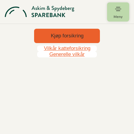
Meny
Kjøp forsikring
Vilkår katteforsikring
Generelle vilkår