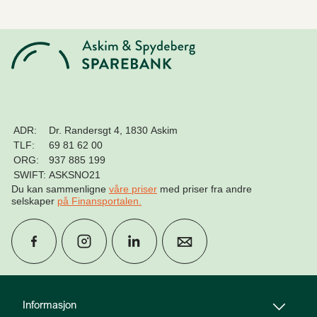
ADR:
Dr. Randersgt 4, 1830 Askim
TLF:
69 81 62 00
ORG:
937 885 199
SWIFT:
ASKSNO21
Du kan sammenligne
våre priser
med priser fra andre
selskaper
på Finansportalen
.
group
Finn rådgiver
Informasjon