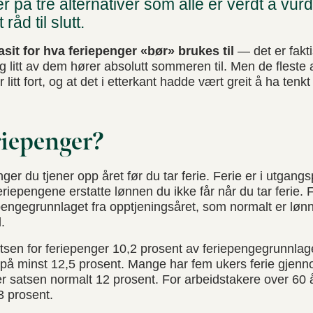
 på tre alternativer som alle er verdt å vurd
råd til slutt.
asit for hva feriepenger «bør» brukes til
— det er fakti
og litt av dem hører absolutt sommeren til. Men de fleste
litt fort, og at det i etterkant hadde vært greit å ha tenkt 
riepenger?
er du tjener opp året før du tar ferie. Ferie er i utgangsp
feriepengene erstatte lønnen du ikke får når du tar ferie
engegrunnlaget fra opptjeningsåret, som normalt er løn
.
tsen for feriepenger 10,2 prosent av feriepengegrunnlag
t på minst 12,5 prosent. Mange har fem ukers ferie gjennom
r satsen normalt 12 prosent. For arbeidstakere over 60
3 prosent.