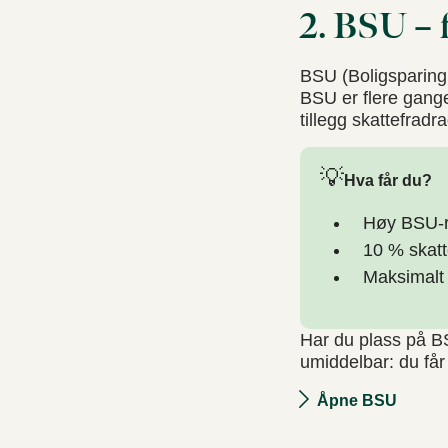
2. BSU – 
BSU (Boligsparing
BSU er flere gange
tillegg skattefradra
💡
Hva får du?
Høy BSU-r
10 % skatte
Maksimalt 
Har du plass på B
umiddelbar: du får
Åpne BSU