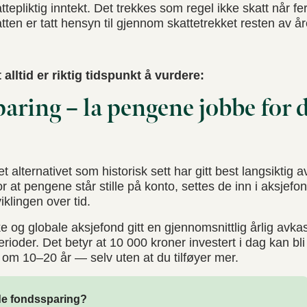
ttepliktig inntekt. Det trekkes som regel ikke skatt når f
ten er tatt hensyn til gjennom skattetrekket resten av år
t alltid er riktig tidspunkt å vurdere:
paring – la pengene jobbe for 
 alternativet som historisk sett har gitt best langsiktig 
for at pengene står stille på konto, settes de inn i aksjefo
klingen over tid.
ke og globale aksjefond gitt en gjennomsnittlig årlig avka
ioder. Det betyr at 10 000 kroner investert i dag kan bli 
om 10–20 år — selv uten at du tilføyer mer.
de fondssparing?