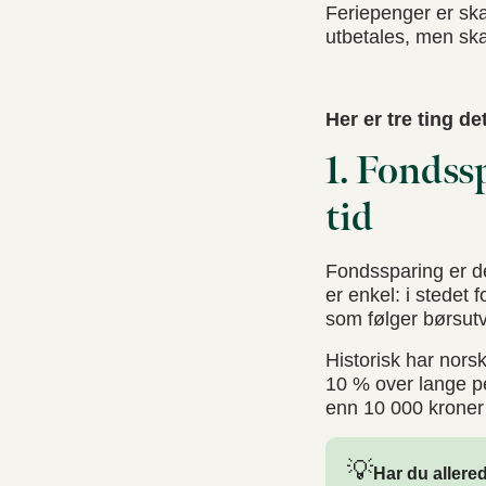
Feriepenger er ska
utbetales, men skat
Her er tre ting de
1. Fondss
tid
Fondssparing er det
er enkel: i stedet 
som følger børsutvi
Historisk har nors
10 % over lange per
enn 10 000 kroner 
💡
Har du allere