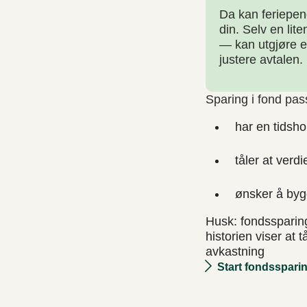
Da kan feriepen
din. Selv en li
— kan utgjøre en
justere avtalen.
Sparing i fond pas
har en tidsho
tåler at verdi
ønsker å bygg
Husk: fondssparing
historien viser at 
avkastning
Start fondssparing