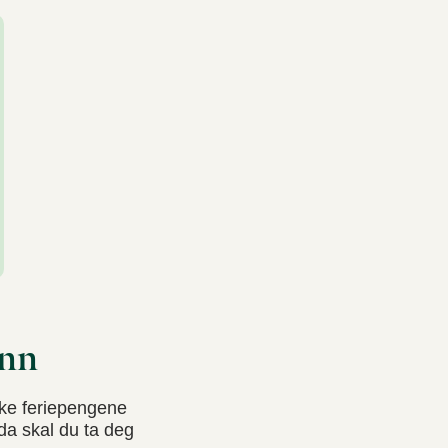
unn
ruke feriepengene
 da skal du ta deg