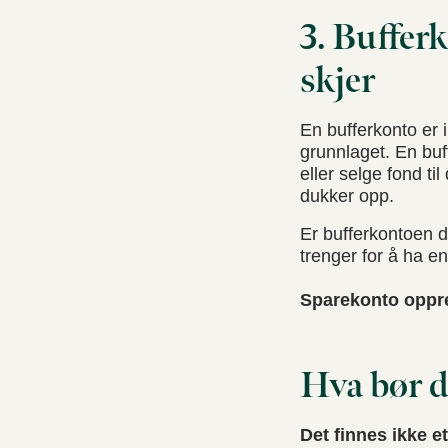
3. Buffer
skjer
En bufferkonto er 
grunnlaget. En buf
eller selge fond ti
dukker opp.
Er bufferkontoen di
trenger for å ha en
Sparekonto oppret
Hva bør d
Det finnes ikke e