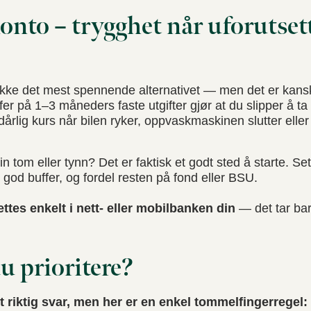
konto – trygghet når uforutset
ikke det mest spennende alternativet — men det er kanskj
fer på 1–3 måneders faste utgifter gjør at du slipper å ta
l dårlig kurs når bilen ryker, oppvaskmaskinen slutter elle
n tom eller tynn? Det er faktisk et godt sted å starte. Set
 god buffer, og fordel resten på fond eller BSU.
tes enkelt i nett- eller mobilbanken din
— det tar bar
u prioritere?
tt riktig svar, men her er en enkel tommelfingerregel: