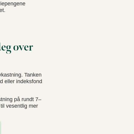
eriepengene
et.
deg over
avkastning. Tanken
nd eller indeksfond
stning på rundt 7–
til vesentlig mer