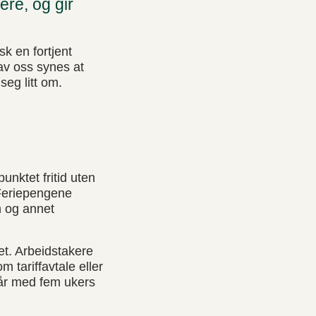
ere, og gir
sk en fortjent
 av oss synes at
seg litt om.
unktet fritid uten
. Feriepengene
n og annet
et. Arbeidstakere
 tariffavtale eller
 år med fem ukers