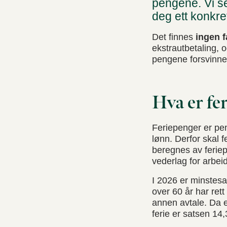
pengene. Vi ser
deg ett konkret 
Det finnes
ingen f
ekstrautbetaling, 
pengene forsvinner 
Hva er fe
Feriepenger er peng
lønn. Derfor skal 
beregnes av feriep
vederlag for arbeid
I 2026 er minstesa
over 60 år har ret
annen avtale. Da e
ferie er satsen 14,