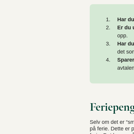
Har du
Er du 
opp.
Har du
det som
Sparer
avtalen
Feriepeng
Selv om det er “sm
på ferie. Dette er 