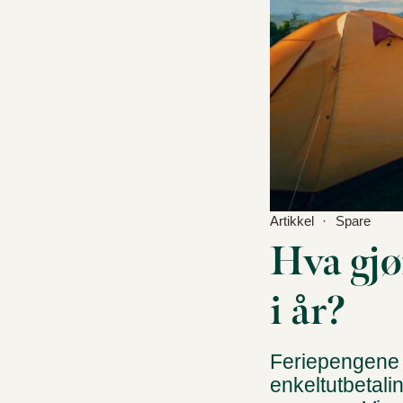
Artikkel
Spare
Hva gjø
i år?
Feriepengene e
enkeltutbetali