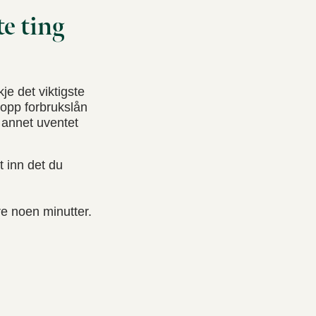
te ting
e det viktigste
 opp forbrukslån
r annet uventet
t inn det du
e noen minutter.