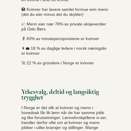
🏦 Kvinner har lavere samlet formue enn menn
(det du eier minus det du skylder)
📈 Menn eier nær 78% av private aksjeverdier
på Oslo Børs
👵 83% av minstepensjonistene er kvinner
👩‍💼 18 % av daglige ledere i norsk næringsliv
er kvinner
🚀 22 % av gründere i Norge er kvinner
Yrkesvalg, deltid og langsiktig
trygghet
I Norge er det slik at kvinner og menn i
hovedsak får lik lønn når de har samme jobb
og like forutsetninger. Lønnsforskjellene vi ser,
handler derfor ofte om at kvinner og menn
jobber i ulike bransjer og stillinger. Mange