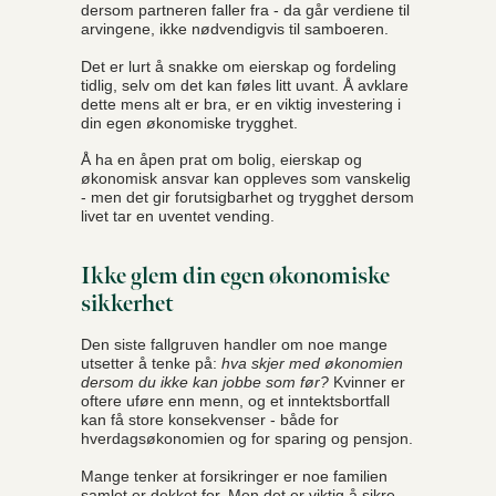
dersom partneren faller fra - da går verdiene til
arvingene, ikke nødvendigvis til samboeren.
Det er lurt å snakke om eierskap og fordeling
tidlig, selv om det kan føles litt uvant. Å avklare
dette mens alt er bra, er en viktig investering i
din egen økonomiske trygghet.
Å ha en åpen prat om bolig, eierskap og
økonomisk ansvar kan oppleves som vanskelig
- men det gir forutsigbarhet og trygghet dersom
livet tar en uventet vending.
Ikke glem din egen økonomiske
sikkerhet
Den siste fallgruven handler om noe mange
utsetter å tenke på:
hva skjer med økonomien
dersom du ikke kan jobbe som før?
Kvinner er
oftere uføre enn menn, og et inntektsbortfall
kan få store konsekvenser - både for
hverdagsøkonomien og for sparing og pensjon.
Mange tenker at forsikringer er noe familien
samlet er dekket for. Men det er viktig å sikre