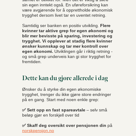
sin egen inntekt også. En uføreforsikring kan
være avgjørende for å opprettholde økonomisk
trygghet dersom livet tar en uventet retning.
Samtidig ser banken en positiv utvikling.
Flere
kvinner tar aktive grep for egen økonomi og
blir mer bevisste på sparing, investering og
trygghet. Vi opplever at stadig flere kvinner
ønsker kunnskap og tar mer kontroll over
egen økonomi.
Utviklingen går i riktig retning -
og små grep underveis kan gi stor trygghet for
fremtiden.
Dette kan du gjøre allerede i dag
Ønsker du å styrke din egen økonomiske
trygghet, trenger du ikke gjøre store endringer
på en gang. Start med noen enkle grep:
✅ Sett opp en fast spareavtale
– selv små
beløp gjør en forskjell over tid
✅ Skaff deg oversikt over pensjonen din
på
norskpensjon.no