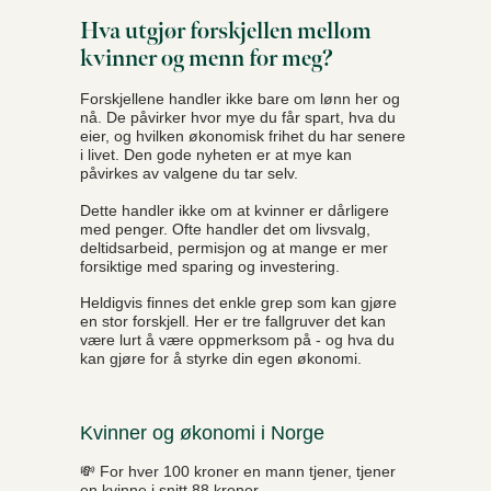
Hva utgjør forskjellen mellom
kvinner og menn for meg?
Forskjellene handler ikke bare om lønn her og
nå. De påvirker hvor mye du får spart, hva du
eier, og hvilken økonomisk frihet du har senere
i livet. Den gode nyheten er at mye kan
påvirkes av valgene du tar selv.
Dette handler ikke om at kvinner er dårligere
med penger. Ofte handler det om livsvalg,
deltidsarbeid, permisjon og at mange er mer
forsiktige med sparing og investering.
Heldigvis finnes det enkle grep som kan gjøre
en stor forskjell. Her er tre fallgruver det kan
være lurt å være oppmerksom på - og hva du
kan gjøre for å styrke din egen økonomi.
Kvinner og økonomi i Norge
💸 For hver 100 kroner en mann tjener, tjener
en kvinne i snitt 88 kroner