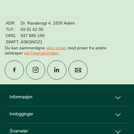
ADR:
Dr. Randersgt 4, 1830 Askim
TLF:
69 81 62 00
ORG:
937 885 199
SWIFT:
ASKSNO21
Du kan sammenligne
våre priser
med priser fra andre
selskaper
på Finansportalen
.
group
Finn rådgiver
Informasjon
Innlogginger
perm_phone_msg
Kontakt oss
Snarveier
Til toppen