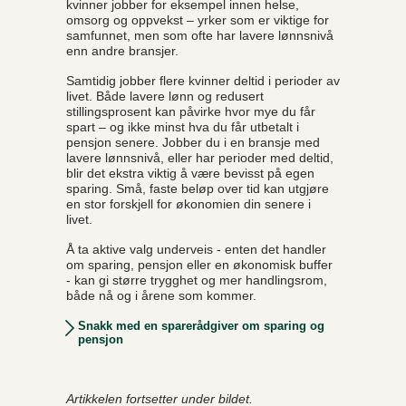
kvinner jobber for eksempel innen helse,
omsorg og oppvekst – yrker som er viktige for
samfunnet, men som ofte har lavere lønnsnivå
enn andre bransjer.
Samtidig jobber flere kvinner deltid i perioder av
livet. Både lavere lønn og redusert
stillingsprosent kan påvirke hvor mye du får
spart – og ikke minst hva du får utbetalt i
pensjon senere. Jobber du i en bransje med
lavere lønnsnivå, eller har perioder med deltid,
blir det ekstra viktig å være bevisst på egen
sparing. Små, faste beløp over tid kan utgjøre
en stor forskjell for økonomien din senere i
livet.
Å ta aktive valg underveis - enten det handler
om sparing, pensjon eller en økonomisk buffer
- kan gi større trygghet og mer handlingsrom,
både nå og i årene som kommer.
Snakk med en sparerådgiver om sparing og
pensjon
Artikkelen fortsetter under bildet.