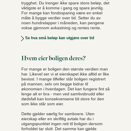
trygghet. Du trenger ikke spare store beløp, det
viktigste er å komme i gang og spare jevnlig.
For mange kan fondssparing være en enkel
måte å bygge verdier over tid. Setter du av
noen hundrelapper i måneden, kan pengene
vokse gjennom avkastning og rentes rente.
Se hva små beløp kan utgjøre over tid
Hvem eier boligen deres?
For mange er boligen den største verdien man
har. Likevel ser vi at eierskapet ikke alltid er like
bevisst. I mange tilfeller står boligen registrert
på mannen, selv om begge bidrar til
økonomien i hverdagen. Det kan fungere fint så
lenge alt er bra - men ved samlivsbrudd eller
dødsfall kan konsekvensene bli store for den
som ikke står som eier.
Dette gjelder særlig for samboere. Uten
eierskap eller en skriftlig avtale har du i
utgangspunktet ingen rett til boligen dersom
forholdet tar slutt. Det samme kan gjelde