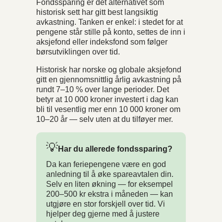
Fondssparing er det alternativet som
historisk sett har gitt best langsiktig
avkastning. Tanken er enkel: i stedet for at
pengene står stille på konto, settes de inn i
aksjefond eller indeksfond som følger
børsutviklingen over tid.
Historisk har norske og globale aksjefond
gitt en gjennomsnittlig årlig avkastning på
rundt 7–10 % over lange perioder. Det
betyr at 10 000 kroner investert i dag kan
bli til vesentlig mer enn 10 000 kroner om
10–20 år — selv uten at du tilføyer mer.
💡
Har du allerede fondssparing?
Da kan feriepengene være en god
anledning til å øke spareavtalen din.
Selv en liten økning — for eksempel
200–500 kr ekstra i måneden — kan
utgjøre en stor forskjell over tid. Vi
hjelper deg gjerne med å justere