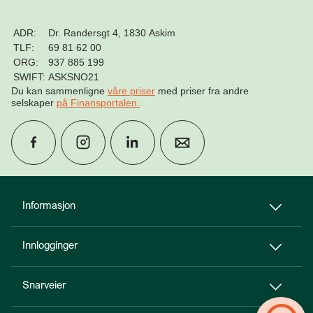
ADR:
Dr. Randersgt 4, 1830 Askim
TLF:
69 81 62 00
ORG:
937 885 199
SWIFT:
ASKSNO21
Du kan sammenligne
våre priser
med priser fra andre
selskaper
på Finansportalen
.
group
Finn rådgiver
Informasjon
Innlogginger
perm_phone_msg
Kontakt oss
Snarveier
Til toppen
person_add
Bli kunde