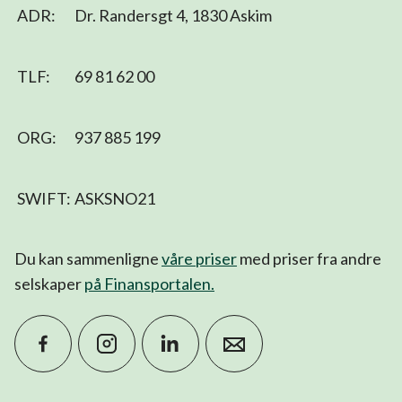
ADR:
Dr. Randersgt 4, 1830 Askim
TLF:
69 81 62 00
ORG:
937 885 199
SWIFT:
ASKSNO21
Du kan sammenligne
våre priser
med priser fra andre
selskaper
på Finansportalen
.