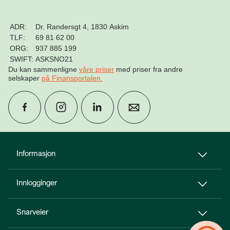
ADR:
Dr. Randersgt 4, 1830 Askim
TLF:
69 81 62 00
ORG:
937 885 199
SWIFT:
ASKSNO21
Du kan sammenligne
våre priser
med priser fra andre
selskaper
på Finansportalen
.
group
Finn rådgiver
Informasjon
Innlogginger
perm_phone_msg
Kontakt oss
Snarveier
Til toppen
person_add
Bli kunde