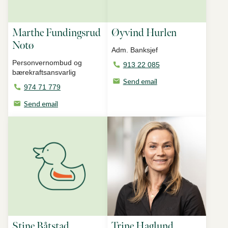
Marthe Fundingsrud
Øyvind Hurlen
Notø
Adm. Banksjef
Personvernombud og
913 22 085
bærekraftsansvarlig
Send email
974 71 779
Send email
Stine Båtstad
Trine Haglund