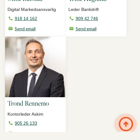
Digital Markedsansvarlig
Leder Bankdrift
918 14 162
909 42 746
Send email
Send email
Trond Rennemo
Til toppen
Kontorleder Askim
arrow_circle_up
905 26 133
Send email