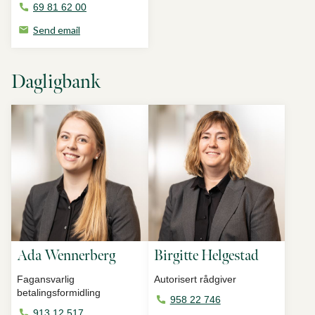
69 81 62 00
Send email
Dagligbank
Ada Wennerberg
Birgitte Helgestad
Fagansvarlig
Autorisert rådgiver
betalingsformidling
958 22 746
913 12 517