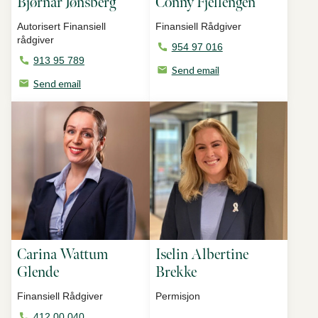
Bjørnar Jønsberg
Conny Fjellengen
Autorisert Finansiell
Finansiell Rådgiver
rådgiver
954 97 016
913 95 789
Send email
Send email
Carina Wattum
Iselin Albertine
Glende
Brekke
Finansiell Rådgiver
Permisjon
412 00 040