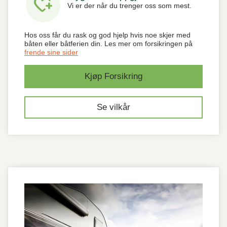
heart_plus
Vi er der når du trenger oss som mest.
Hos oss får du rask og god hjelp hvis noe skjer med
båten eller båtferien din. Les mer om forsikringen på
frende sine sider
Kjøp Forsikring
Se vilkår