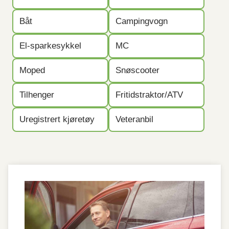
Båt
Campingvogn
El-sparkesykkel
MC
Moped
Snøscooter
Tilhenger
Fritidstraktor/ATV
Uregistrert kjøretøy
Veteranbil