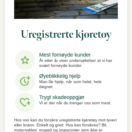
Uregistrerte kjøretøy
Mest fornøyde kunder
star
År etter år viser undersøkelser at vi har
svært fornøyde kunder.
Øyeblikkelig hjelp
more_time
Man får hjelp, når som helst, hele
døgnet.
Trygt skadeoppgjør
heart_plus
Vi er der når du trenger oss som mest.
Hos oss kan du forsikre uregistrerte kjøretøy mot tyveri
eller brann. Enkelt og greit. Hva kan forsikres? Bil,
motorsykkel, moped og snøscooter som ikke er