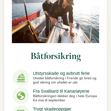
Båtforsikring
Utstyrsskade og avbrutt ferie
sailing
Utvidet båtforsikring i Frende gir bred og
god sikring om uhellet er ute.
Fra Svalbard til Kanariøyene
globe
Båtforsikringen dekker deg i hele Europa
fra mai til september.
Trygt skadeoppgjør