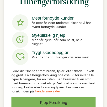
Tilhengerforsikring
Mest fornøyde kunder
star
År etter år viser undersøkelser at vi har
svært fornøyde kunder.
Øyeblikkelig hjelp
more_time
Man får hjelp, når som helst, hele
døgnet.
Trygt skadeoppgjør
heart_plus
Vi er der når du trenger oss som mest.
Sikre din tilhenger mot brann, tyveri eller skade. Enkelt
og greit. Få tilhengerforsikring hos oss. Vi forsikrer alle
typer tilhengere, fra en listen uten bremser til en stor
med bremser og annet utstyr. Velg det som passer best
for deg; kasko eller brann og tyveri. Les mer om
forsikringen på
frende sine sider
Kjøp Forsikring