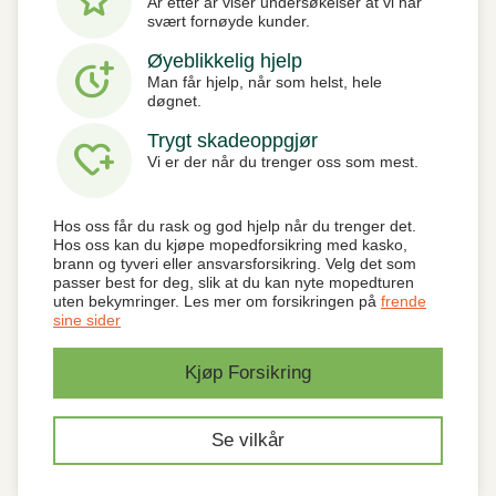
star
År etter år viser undersøkelser at vi har
svært fornøyde kunder.
Øyeblikkelig hjelp
more_time
Man får hjelp, når som helst, hele
døgnet.
Trygt skadeoppgjør
heart_plus
Vi er der når du trenger oss som mest.
Hos oss får du rask og god hjelp når du trenger det.
Hos oss kan du kjøpe mopedforsikring med kasko,
brann og tyveri eller ansvarsforsikring. Velg det som
passer best for deg, slik at du kan nyte mopedturen
uten bekymringer. Les mer om forsikringen på
frende
sine sider
Kjøp Forsikring
Se vilkår