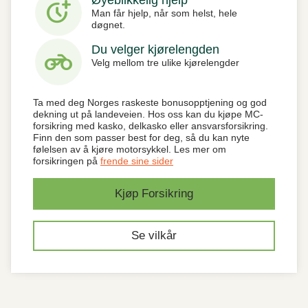
Øyeblikkelig hjelp
more_time
Man får hjelp, når som helst, hele
døgnet.
Du velger kjørelengden
motorcycle
Velg mellom tre ulike kjørelengder
Ta med deg Norges raskeste bonusopptjening og god
dekning ut på landeveien. Hos oss kan du kjøpe MC-
forsikring med kasko, delkasko eller ansvarsforsikring.
Finn den som passer best for deg, så du kan nyte
følelsen av å kjøre motorsykkel. Les mer om
forsikringen på
frende sine sider
Kjøp Forsikring
Se vilkår