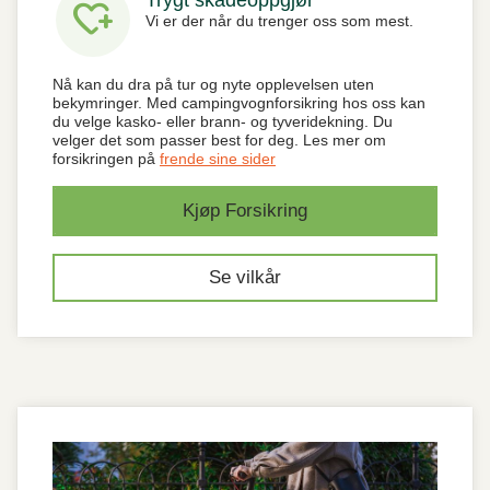
heart_plus
Vi er der når du trenger oss som mest.
Nå kan du dra på tur og nyte opplevelsen uten
bekymringer. Med campingvognforsikring hos oss kan
du velge kasko- eller brann- og tyveridekning. Du
velger det som passer best for deg. Les mer om
forsikringen på
frende sine sider
Kjøp Forsikring
Se vilkår