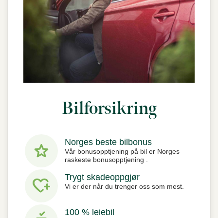
Bilforsikring
Norges beste bilbonus
star
Vår bonusopptjening på bil er Norges
raskeste bonusopptjening .
Trygt skadeoppgjør
heart_plus
Vi er der når du trenger oss som mest.
100 % leiebil