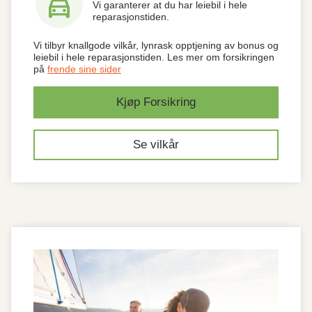
no_crash
Vi garanterer at du har leiebil i hele
reparasjonstiden.
Vi tilbyr knallgode vilkår, lynrask opptjening av bonus og
leiebil i hele reparasjonstiden. Les mer om forsikringen
på
frende sine sider
Kjøp Forsikring
Se vilkår