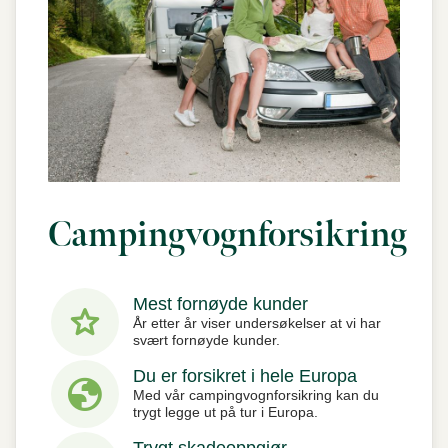
Campingvognforsikring
Mest fornøyde kunder
star
År etter år viser undersøkelser at vi har
svært fornøyde kunder.
Du er forsikret i hele Europa
globe
Med vår campingvognforsikring kan du
trygt legge ut på tur i Europa.
Trygt skadeoppgjør