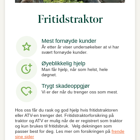
Fritidstraktor
Mest fornøyde kunder
star
År etter år viser undersøkelser at vi har
svært fornøyde kunder.
Øyeblikkelig hjelp
more_time
Man får hjelp, når som helst, hele
døgnet.
Trygt skadeoppgjør
heart_plus
Vi er der når du trenger oss som mest.
Hos oss får du rask og god hjelp hvis fritidstraktoren
eller ATV-en trenger det. Fritidstraktorforsikring på
traktor og ATV er mulig når de er registrert som traktor
og kun brukes til fritidsbruk. Velg dekningen som
passer best for deg. Les mer om forsikringen på
frende
sine sider