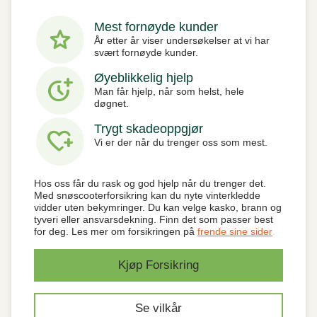
Mest fornøyde kunder
star
År etter år viser undersøkelser at vi har
svært fornøyde kunder.
Øyeblikkelig hjelp
more_time
Man får hjelp, når som helst, hele
døgnet.
Trygt skadeoppgjør
heart_plus
Vi er der når du trenger oss som mest.
Hos oss får du rask og god hjelp når du trenger det.
Med snøscooterforsikring kan du nyte vinterkledde
vidder uten bekymringer. Du kan velge kasko, brann og
tyveri eller ansvarsdekning. Finn det som passer best
for deg. Les mer om forsikringen på
frende sine sider
Kjøp Forsikring
Se vilkår