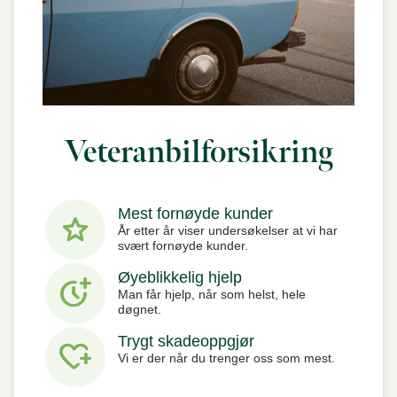
Veteranbilforsikring
Mest fornøyde kunder
star
År etter år viser undersøkelser at vi har
svært fornøyde kunder.
Øyeblikkelig hjelp
more_time
Man får hjelp, når som helst, hele
døgnet.
Trygt skadeoppgjør
heart_plus
Vi er der når du trenger oss som mest.