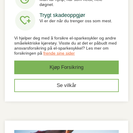
døgnet.
Trygt skadeoppgjør
heart_plus
Vi er der når du trenger oss som mest.
Vi hjelper deg med å forsikre el-sparkesykler og andre
småelektriske kjøretøy. Visste du at det er påbudt med
ansvarsforsikring på el-sparkesykkel? Les mer om
forsikringen på
frende sine sider
Kjøp Forsikring
Se vilkår