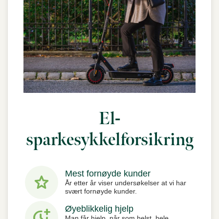
El-
sparkesykkelforsikring
Mest fornøyde kunder
star
År etter år viser undersøkelser at vi har
svært fornøyde kunder.
Øyeblikkelig hjelp
more_time
Man får hjelp, når som helst, hele