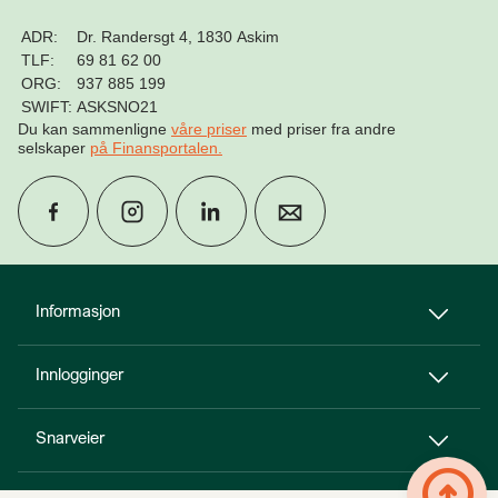
ADR:
Dr. Randersgt 4, 1830 Askim
TLF:
69 81 62 00
ORG:
937 885 199
SWIFT:
ASKSNO21
Du kan sammenligne
våre priser
med priser fra andre
selskaper
på Finansportalen
.
group
Finn rådgiver
Informasjon
Innlogginger
perm_phone_msg
Kontakt oss
Snarveier
Til toppen
person_add
arrow_circle_up
Bli kunde