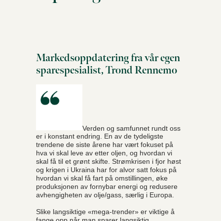
Markedsoppdatering fra vår egen
sparespesialist, Trond Rennemo
Verden og samfunnet rundt oss
er i konstant endring. En av de tydeligste
trendene de siste årene har vært fokuset på
hva vi skal leve av etter oljen, og hvordan vi
skal få til et grønt skifte. Strømkrisen i fjor høst
og krigen i Ukraina har for alvor satt fokus på
hvordan vi skal få fart på omstillingen, øke
produksjonen av fornybar energi og redusere
avhengigheten av olje/gass, særlig i Europa.
Slike langsiktige «mega-trender» er viktige å
fange opp når man sparer langsiktig.