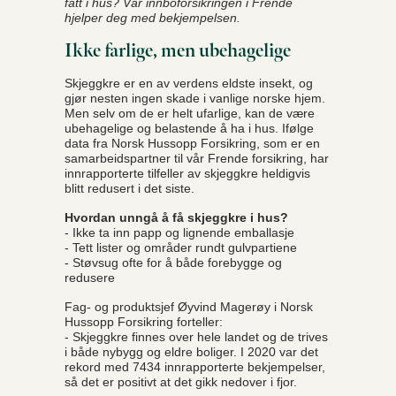
fått i hus? Vår innboforsikringen i Frende
hjelper deg med bekjempelsen.
Ikke farlige, men ubehagelige
Skjeggkre er en av verdens eldste insekt, og
gjør nesten ingen skade i vanlige norske hjem.
Men selv om de er helt ufarlige, kan de være
ubehagelige og belastende å ha i hus. Ifølge
data fra Norsk Hussopp Forsikring, som er en
samarbeidspartner til vår Frende forsikring, har
innrapporterte tilfeller av skjeggkre heldigvis
blitt redusert i det siste.
Hvordan unngå å få skjeggkre i hus?
- Ikke ta inn papp og lignende emballasje
- Tett lister og områder rundt gulvpartiene
- Støvsug ofte for å både forebygge og
redusere
Fag- og produktsjef Øyvind Magerøy i Norsk
Hussopp Forsikring forteller:
- Skjeggkre finnes over hele landet og de trives
i både nybygg og eldre boliger. I 2020 var det
rekord med 7434 innrapporterte bekjempelser,
så det er positivt at det gikk nedover i fjor.