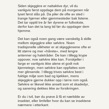
Siden skjeggkre er nattaktive dyr, vil du
vanligvis først oppdage dem på morgenen når
lyset først slås på. Da piler de ofte av sted i
trange hjørner eller gjemmesteder bak listene.
Det tar opptil tre år før dyrene er fullvokste,
derfor kan det ta lang tid før du oppdager dem
hjemme.
Det kan også noen gang være vanskelig å skille
mellom skjeggkre eller sølvkre. Noen
tradisjonelle ulikheter er at skjeggkreene ofte er
litt større og mer «hårete», med lengre
antenner og haletråder. De kan i tillegg krype
oppover, noe sølvkre ikke kan. Forskjeller i
farge er vanligvis ikke alene et godt nok
kjennetegn, men sølvkre kan oppfattes som
mer glinsende. I tillegg trives sølvkre best i
fuktige miljø som bad og kjøkken, mens
skjeggkre gjerne dukker opp i tørre rom også.
Sølvkre er likevel ikke ansett som et skadedyr,
og sanering dekkes ikke av forsikringen.
Er du i tvil, bør du prøve å få et nærbilde av
insektet, eller limfeller hvor du kan se insektene
nærmere i etterkant.