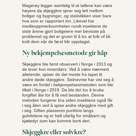
Magerøy legger samtidig til at tallene kan være
høyere da skjeggkre sprer seg lett mellom
boliger og bygninger, og statistikken viser bare
hva som er rapportert inn. Likevel har
medieoppmerksomheten rundt insektene de
siste årene gjort boligeiere mer bevisste på
problemet og det er grunn til å tro at folk vil bli
kvitt dem når de først blir oppdaget.
Ny bekjempelsesmetode gir håp
Skjeggkre ble først observert i Norge i 2013 og
de lever kun innendørs. Ved å være nærmest
altetende, spiser de det meste fra tapet til
andre døde skjeggkre. Sistnevnte har vist seg å
være en fordel i bekjempelsesmetoden som ble
tillatt i Norge i 2019. Da ble det lov å bruke
forgiftet åte for å få ned bestanden. Denne
metoden fungerer bra siden insektene også får
i seg åten ved å spise andre skjeggkre med gift
i seg. Giften plasseres punktvis langs
gulvlistene og er helt ufarlig for småbarn og
kjæledyr som kan komme borti den.
Skjeggkre eller sølvkre?