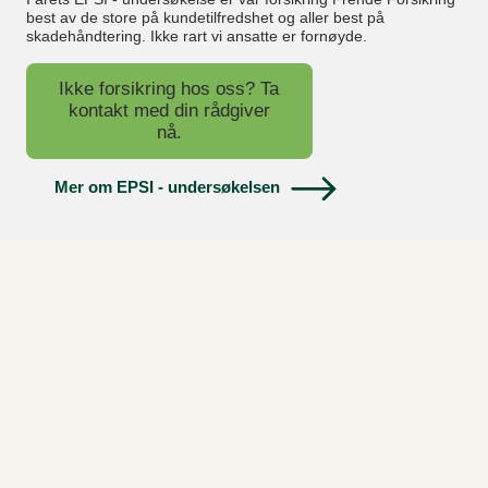
best av de store på kundetilfredshet og aller best på
skadehåndtering. Ikke rart vi ansatte er fornøyde.
Ikke forsikring hos oss? Ta
kontakt med din rådgiver
nå.
Mer om EPSI - undersøkelsen