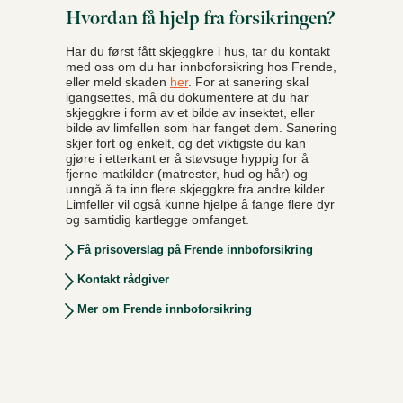
Hvordan få hjelp fra forsikringen?
Har du først fått skjeggkre i hus, tar du kontakt
med oss om du har innboforsikring hos Frende,
eller meld skaden
her
. For at sanering skal
igangsettes, må du dokumentere at du har
skjeggkre i form av et bilde av insektet, eller
bilde av limfellen som har fanget dem. Sanering
skjer fort og enkelt, og det viktigste du kan
gjøre i etterkant er å støvsuge hyppig for å
fjerne matkilder (matrester, hud og hår) og
unngå å ta inn flere skjeggkre fra andre kilder.
Limfeller vil også kunne hjelpe å fange flere dyr
og samtidig kartlegge omfanget.
Få prisoverslag på Frende innboforsikring
Kontakt rådgiver
Mer om Frende innboforsikring