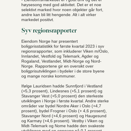
høysesong med god aktivitet. Det er et noe
selektivt marked hvor noen objekter går fort,
andre kan bli litt hengende. Alt i alt virker
markedet positivt.
Syv regionsrapporter
Eiendom Norge har presentert
boligprisstatistikk for første kvartal 2023 i syv
regionsrapporter, som inkluderer Viken m/Oslo,
Innlandet, Vestfold og Telemark, Agder og
Rogaland, Vestlandet, Midt-Norge og Nord-
Norge. Rapportene gir en oversikt over
boligprisutviklingen i bydeler i de store byene
og mange norske kommuner.
Ifølge Lauridsen hadde Sunnfjord i Vestland
(+5,3 prosent), Lindesnes (+5,1 prosent) og
Stavanger Vest (+5,0 prosent) den sterkeste
utviklingen i Norge i første kvartal. Andre sterke
områder var bydel Nordre Aker i Oslo (+4,7
prosent), bydel Frogner i Oslo (+ 4,6 prosent),
Stavanger Nord (+4,6 prosent) og Haugesund
og Karmøy (+4,6 prosent). Vestby i Viken og
Midt-Telemark og Nome hadde den svakeste
utviklingen med en oppgang på 0,1 prosent.