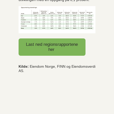
Last ned regionsrapportene
her
Kilde:
Eiendom Norge, FINN og Eiendomsverdi
AS.