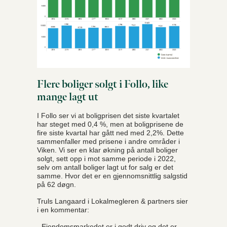
Flere boliger solgt i Follo, like
mange lagt ut
I Follo ser vi at boligprisen det siste kvartalet
har steget med 0,4 %, men at boligprisene de
fire siste kvartal har gått ned med 2,2%. Dette
sammenfaller med prisene i andre områder i
Viken. Vi ser en klar økning på antall boliger
solgt, sett opp i mot samme periode i 2022,
selv om antall boliger lagt ut for salg er det
samme. Hvor det er en gjennomsnittlig salgstid
på 62 døgn.
Truls Langaard i Lokalmegleren & partners sier
i en kommentar:
-
Eiendomsmarkedet er i godt driv og det er