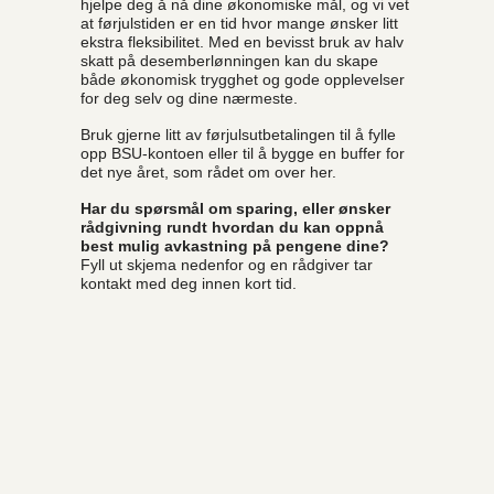
hjelpe deg å nå dine økonomiske mål, og vi vet
at førjulstiden er en tid hvor mange ønsker litt
ekstra fleksibilitet. Med en bevisst bruk av halv
skatt på desemberlønningen kan du skape
både økonomisk trygghet og gode opplevelser
for deg selv og dine nærmeste.
Bruk gjerne litt av førjulsutbetalingen til å fylle
opp BSU-kontoen eller til å bygge en buffer for
det nye året, som rådet om over her.
Har du spørsmål om sparing, eller ønsker
rådgivning rundt hvordan du kan oppnå
best mulig avkastning på pengene dine?
Fyll ut skjema nedenfor og en rådgiver tar
kontakt med deg innen kort tid.