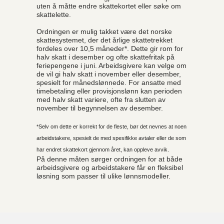
uten å måtte endre skattekortet eller søke om
skattelette.
Ordningen er mulig takket være det norske
skattesystemet, der det årlige skattetrekket
fordeles over 10,5 måneder*. Dette gir rom for
halv skatt i desember og ofte skattefritak på
feriepengene i juni. Arbeidsgivere kan velge om
de vil gi halv skatt i november eller desember,
spesielt for månedslønnede. For ansatte med
timebetaling eller provisjonslønn kan perioden
med halv skatt variere, ofte fra slutten av
november til begynnelsen av desember.
*Selv om dette er korrekt for de fleste, bør det nevnes at noen
arbeidstakere, spesielt de med spesifikke avtaler eller de som
har endret skattekort gjennom året, kan oppleve avvik.
På denne måten sørger ordningen for at både
arbeidsgivere og arbeidstakere får en fleksibel
løsning som passer til ulike lønnsmodeller.