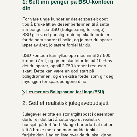
1: Sett inn penger på BSU-kontoen
din
For våre unge kunder er det et spesielt godt
tips å bruke litt av desemberlønnen til å sette
inn penger på BSU (Boligsparing for unge).
BSU gir svært gunstig rente og skattefordeler
for de som sparer til bolig, og jo mer du sparer i
løpet av året, jo større fordel får du.
BSU-kontoen kan fylles opp med inntil 27 500
kroner i året, og gir en skattefordel på 10 % av
det du sparer, opptil 2 750 kroner i redusert
skatt. Dette kan være en god start på
boligdrømmen, og en ekstra fordel som gir deg
mye igjen for sparepengene dine.
Les mer om Boligsparing for Unge (BSU)
2: Sett et realistisk julegavebudsjett
Julegaver er ofte en stor utgiftspost i desember,
derfor er det lurt å sette opp et realistisk
budsjett på forhånd. Mange har erfart at det er
lett å bruke mer enn man hadde tenkt i
førjulstiden. Lag en liste over de du skal kjøpe