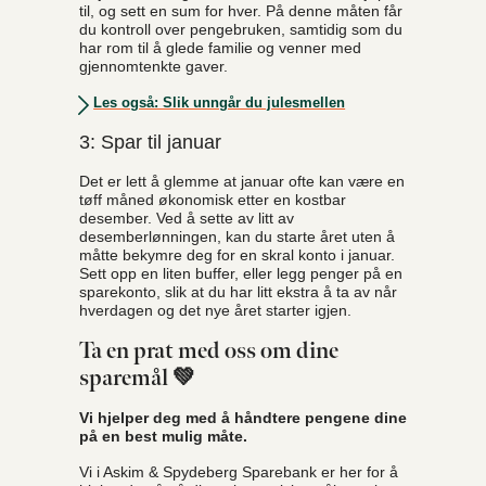
til, og sett en sum for hver. På denne måten får
du kontroll over pengebruken, samtidig som du
har rom til å glede familie og venner med
gjennomtenkte gaver.
Les også: Slik unngår du julesmellen
3: Spar til januar
Det er lett å glemme at januar ofte kan være en
tøff måned økonomisk etter en kostbar
desember. Ved å sette av litt av
desemberlønningen, kan du starte året uten å
måtte bekymre deg for en skral konto i januar.
Sett opp en liten buffer, eller legg penger på en
sparekonto, slik at du har litt ekstra å ta av når
hverdagen og det nye året starter igjen.
Ta en prat med oss om dine
sparemål 💚
Vi hjelper deg med å håndtere pengene dine
på en best mulig måte.
Vi i Askim & Spydeberg Sparebank er her for å