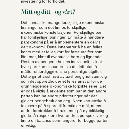
investering for forholdet.
Mitt og ditt - og vårt?
Det finnes like mange forskjellige økonomiske
løsninger som det finnes forskjellige
økonomiske konstellasjoner. Forskjellige par
har forskjellige løsninger. En måte å håndtere
parøkonomi på er å implementere en delvis
delt økonomi. Dette innebærer å ha en felles
konto med et felles kort for faste utgifter som
lån, mat, klær til eventuelle barn og lignende.
Resten av pengene holdes individuelt, slik at
hver part kan disponere sin del fritt uten å
måtte rettferdiggjøre sine personlige utgifter.
Dette gir et visst nivå av uavhengighet samtidig
som det opprettholder et felles ansvar for de
grunnleggende økonomiske forpliktelsene. Det
er også viktig å erkjenne som par at den andre
parten kan ha andre prioriteringer når det
gjelder pengebruk enn deg. Noen kan ønske å
fokusere på å spare til fremtidige mål, mens
andre foretrekker å bruke mer på øyeblikkelig
glede. Å respektere hverandres perspektiver og
finne en balanse som fungerer for begge parter
er viktig.