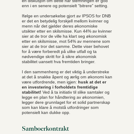
en diskusjon om dette når stemningen er god
enn i en senere og potensielt “bitrere” setting.
Ifølge en undersøkelse gjort av IPSOS for DNB
er det en betydelig forskjell mellom kvinner og
menn når det gjelder deres økonomiske
utsikter etter en skilsmisse. Kun 44% av kvinner
sier at de tror de ville ha klart seg økonomisk
etter en skilsmisse, mot 54% av mennene som
sier at de tror det samme. Dette viser behovet
for å være forberedt på ulike utfall og ta
nødvendige skritt for å sikre økonomisk
stabilitet uansett hva fremtiden bringer.
I den sammenheng er det viktig å understreke
at det å snakke åpent og ærlig om økonomi kan
være utfordrende, men igjen:
husk at det er
en investering i forholdets fremtidige
stabilitet!
Ved å ta initiativ til slike samtaler og
legge en plan for håndtering av økonomien,
legger dere grunnlaget for et solid partnerskap
som kan klare å motstå utfordringer som
potensielt kan dukke opp.
Samboerkontrakt