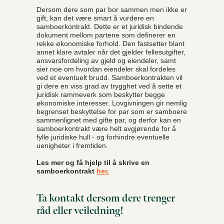
Dersom dere som par bor sammen men ikke er
gift, kan det være smart å vurdere en
samboerkontrakt. Dette er et juridisk bindende
dokument mellom partene som definerer en
rekke økonomiske forhold. Den fastsetter blant
annet klare avtaler når det gjelder fellesutgifter,
ansvarsfordeling av gjeld og eiendeler, samt
sier noe om hvordan eiendeler skal fordeles
ved et eventuelt brudd. Samboerkontrakten vil
gi dere en viss grad av trygghet ved å sette et
juridisk rammeverk som beskytter begge
økonomiske interesser. Lovgivningen gir nemlig
begrenset beskyttelse for par som er samboere
sammenlignet med gifte par, og derfor kan en
samboerkontrakt være helt avgjørende for å
fylle juridiske hull - og forhindre eventuelle
uenigheter i fremtiden.
Les mer og få hjelp til å skrive en
samboerkontrakt
her.
Ta kontakt dersom dere trenger
råd eller veiledning!