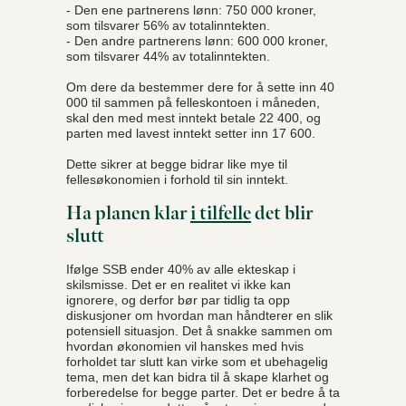
- Den ene partnerens lønn: 750 000 kroner,
som tilsvarer 56% av totalinntekten.
- Den andre partnerens lønn: 600 000 kroner,
som tilsvarer 44% av totalinntekten.
Om dere da bestemmer dere for å sette inn 40
000 til sammen på felleskontoen i måneden,
skal den med mest inntekt betale 22 400, og
parten med lavest inntekt setter inn 17 600.
Dette sikrer at begge bidrar like mye til
fellesøkonomien i forhold til sin inntekt.
Ha planen klar
i tilfelle
det blir
slutt
Ifølge SSB ender 40% av alle ekteskap i
skilsmisse. Det er en realitet vi ikke kan
ignorere, og derfor bør par tidlig ta opp
diskusjoner om hvordan man håndterer en slik
potensiell situasjon. Det å snakke sammen om
hvordan økonomien vil hanskes med hvis
forholdet tar slutt kan virke som et ubehagelig
tema, men det kan bidra til å skape klarhet og
forberedelse for begge parter. Det er bedre å ta