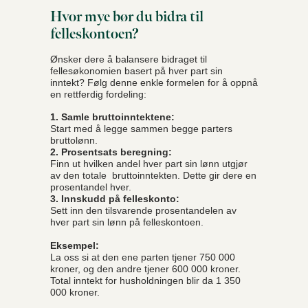
Hvor mye bør du bidra til
felleskontoen?
Ønsker dere å balansere bidraget til
fellesøkonomien basert på hver part sin
inntekt? Følg denne enkle formelen for å oppnå
en rettferdig fordeling:
1. Samle bruttoinntektene:
Start med å legge sammen begge parters
bruttolønn.
2. Prosentsats beregning:
Finn ut hvilken andel hver part sin lønn utgjør
av den totale bruttoinntekten. Dette gir dere en
prosentandel hver.
3. Innskudd på felleskonto:
Sett inn den tilsvarende prosentandelen av
hver part sin lønn på felleskontoen.
Eksempel:
La oss si at den ene parten tjener 750 000
kroner, og den andre tjener 600 000 kroner.
Total inntekt for husholdningen blir da 1 350
000 kroner.