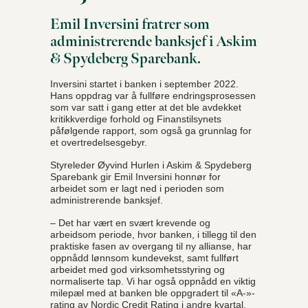
Emil Inversini fratrer som
administrerende banksjef i Askim
& Spydeberg Sparebank.
Inversini startet i banken i september 2022.
Hans oppdrag var å fullføre endringsprosessen
som var satt i gang etter at det ble avdekket
kritikkverdige forhold og Finanstilsynets
påfølgende rapport, som også ga grunnlag for
et overtredelsesgebyr.
Styreleder Øyvind Hurlen i Askim & Spydeberg
Sparebank gir Emil Inversini honnør for
arbeidet som er lagt ned i perioden som
administrerende banksjef.
– Det har vært en svært krevende og
arbeidsom periode, hvor banken, i tillegg til den
praktiske fasen av overgang til ny allianse, har
oppnådd lønnsom kundevekst, samt fullført
arbeidet med god virksomhetsstyring og
normaliserte tap. Vi har også oppnådd en viktig
milepæl med at banken ble oppgradert til «A-»-
rating av Nordic Credit Rating i andre kvartal.