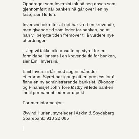
Oppdraget som Inversini tok på seg anses som
gjennomført når banken nå går over i en ny
fase, sier Hurlen.
Inversini bekrefter at det har vært en krevende,
men givende tid som leder for banken, og at
han vil benytte tiden fremover til å vurdere nye
utfordringer.
– Jeg vil takke alle ansatte og styret for en
formidabel innsats i en krevende tid for banken,
sier Emil Inversini.
Emil Inversini får med seg ni måneder
etterlønn. Styret har igangsatt en prosess for å
finne en ny administrerende banksjef. Økonomi
og Finanssjef John Tore Østby vil lede banken
inntil permanent leder er utpekt.
For mer informasjon:
Øyvind Hurlen, styreleder i Askim & Spydeberg
Sparebank: 913 22 085