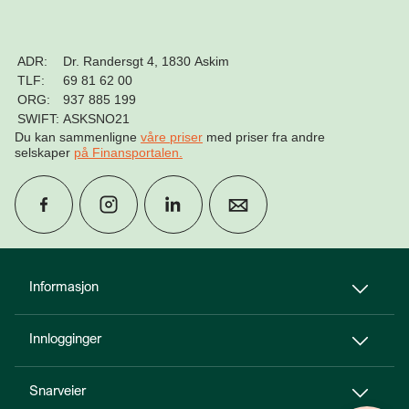
ADR:
Dr. Randersgt 4, 1830 Askim
TLF:
69 81 62 00
ORG:
937 885 199
SWIFT:
ASKSNO21
Du kan sammenligne
våre priser
med priser fra andre
selskaper
på Finansportalen
.
group
Finn rådgiver
Informasjon
Innlogginger
perm_phone_msg
Kontakt oss
Snarveier
Til toppen