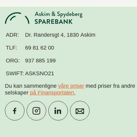
ADR:
Dr. Randersgt 4, 1830 Askim
TLF:
69 81 62 00
ORG:
937 885 199
SWIFT:
ASKSNO21
Du kan sammenligne
våre priser
med priser fra andre
selskaper
på Finansportalen
.