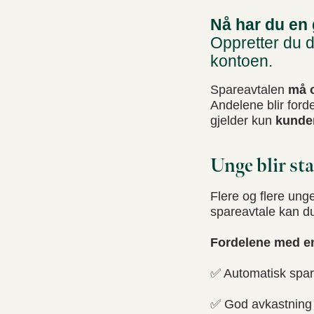
Nå har du en 
Oppretter du di
kontoen.
Spareavtalen
må o
Andelene blir forde
gjelder kun
kunder
Unge blir sta
Flere og flere ung
spareavtale kan du
Fordelene med en
✅ Automatisk spar
✅ God avkastning o