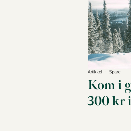
Artikkel
Spare
Kom i g
300 kr 