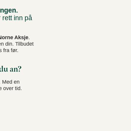
ingen.
 rett inn på
 Norne Aksje
.
n din. Tilbudet
fra før.
 du an?
d. Med en
 over tid.