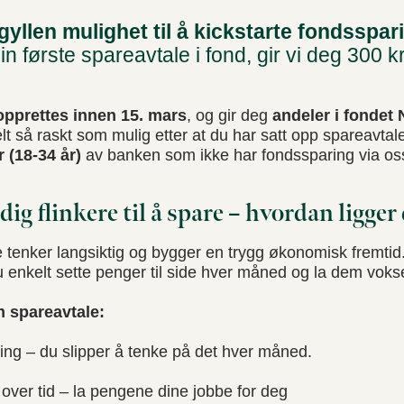
gyllen mulighet til å kickstarte fondsspar
n første spareavtale i fond, gir vi deg 300 kr
pprettes innen 15. mars
, og gir deg
andeler i fondet
lt så raskt som mulig etter at du har satt opp spareavtale
 (18-34 år)
av banken som ikke har fondssparing via oss 
dig flinkere til å spare – hvordan ligger
e tenker langsiktig og bygger en trygg økonomisk fremti
 enkelt sette penger til side hver måned og la dem vokse
 spareavtale:
ing – du slipper å tenke på det hver måned.
ver tid – la pengene dine jobbe for deg