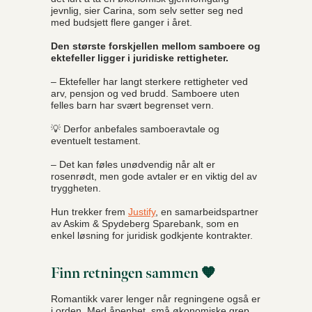
jevnlig, sier Carina, som selv setter seg ned
med budsjett flere ganger i året.
Den største forskjellen mellom samboere og
ektefeller ligger i juridiske rettigheter.
– Ektefeller har langt sterkere rettigheter ved
arv, pensjon og ved brudd. Samboere uten
felles barn har svært begrenset vern.
💡 Derfor anbefales samboeravtale og
eventuelt testament.
– Det kan føles unødvendig når alt er
rosenrødt, men gode avtaler er en viktig del av
tryggheten.
Hun trekker frem
Justify
, en samarbeidspartner
av Askim & Spydeberg Sparebank, som en
enkel løsning for juridisk godkjente kontrakter.
Finn retningen sammen 🧡
Romantikk varer lenger når regningene også er
i orden. Med åpenhet, små økonomiske grep