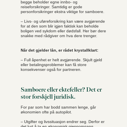
begge beholder egne innbo- og
reiseforsikringer. Samtidig er gode
personforsikringer ekstra viktige for samboere.
– Livs- og uføreforsikring kan være avgjørende
for at den som blir igjen faktisk kan beholde
boligen ved sykdom eller dødsfall. Her bør dere
snakke med rådgiver om hva dere trenger.
Når det gjelder lån, er rådet krystallklart:
– Full åpenhet er helt avgjørende. Skjult gjeld
eller betalingsproblemer kan få store
konsekvenser også for partneren.
Samboere eller ektefeller? Det er
stor forskjell juridisk.
For par som har bodd sammen lenge, går
økonomien ofte på autopilot.
– Utgifter og livssituasjon endrer seg. Derfor er
det lurt å ta en økonomisk gjennomgang