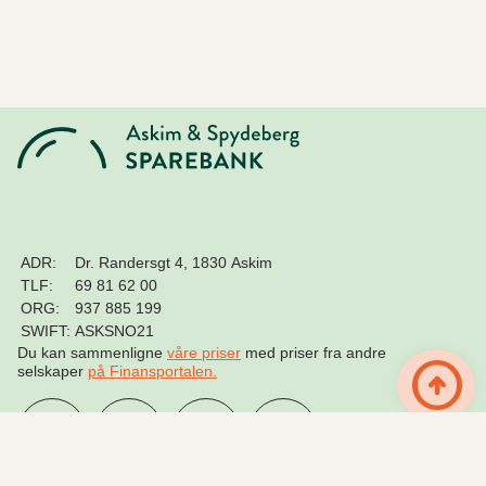
ADR:
Dr. Randersgt 4, 1830 Askim
TLF:
69 81 62 00
ORG:
937 885 199
SWIFT:
ASKSNO21
Til toppen
Du kan sammenligne
våre priser
med priser fra andre
arrow_circle_up
selskaper
på Finansportalen
.