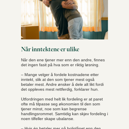
Når inntektene er ulike
Når den ene tjener mer enn den andre, finnes
det ingen fasit på hva som er riktig løsning.
– Mange velger å fordele kostnadene etter
inntekt, slik at den som tjener mest også
betaler mest. Andre ønsker å dele alt likt fordi
det oppleves mest rettferdig, forklarer hun.
Utfordringen med helt lik fordeling er at paret
ofte må tilpasse seg økonomien til den som
tjener minst, noe som kan begrense
handlingsrommet. Samtidig kan skjev fordeling i
noen tilfeller skape ubalanse.
– Hvis én betaler mer på boliglånet enn den