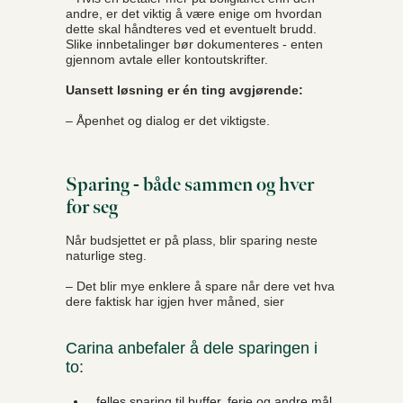
andre, er det viktig å være enige om hvordan
dette skal håndteres ved et eventuelt brudd.
Slike innbetalinger bør dokumenteres - enten
gjennom avtale eller kontoutskrifter.
Uansett løsning er én ting avgjørende:
– Åpenhet og dialog er det viktigste.
Sparing - både sammen og hver
for seg
Når budsjettet er på plass, blir sparing neste
naturlige steg.
– Det blir mye enklere å spare når dere vet hva
dere faktisk har igjen hver måned, sier
Carina anbefaler å dele sparingen i
to:
felles sparing til buffer, ferie og andre mål