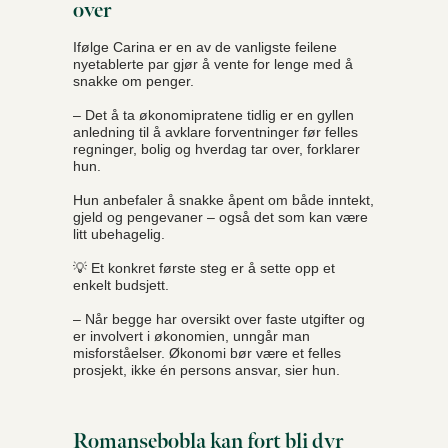
over
Ifølge Carina er en av de vanligste feilene
nyetablerte par gjør å vente for lenge med å
snakke om penger.
– Det å ta økonomipratene tidlig er en gyllen
anledning til å avklare forventninger før felles
regninger, bolig og hverdag tar over, forklarer
hun.
Hun anbefaler å snakke åpent om både inntekt,
gjeld og pengevaner – også det som kan være
litt ubehagelig.
💡 Et konkret første steg er å sette opp et
enkelt budsjett.
– Når begge har oversikt over faste utgifter og
er involvert i økonomien, unngår man
misforståelser. Økonomi bør være et felles
prosjekt, ikke én persons ansvar, sier hun.
Romansebobla kan fort bli dyr