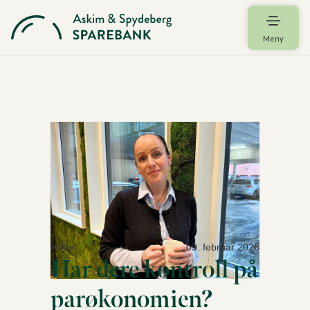
Meny
09. februar 2026
Artikkel
Har dere kontroll på
parøkonomien?