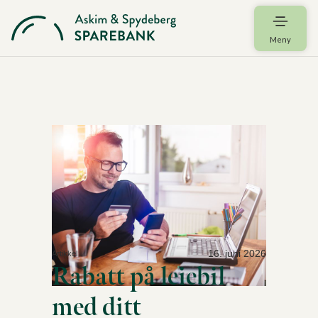
Meny
16. juni 2026
Artikkel
Rabatt på leiebil
med ditt