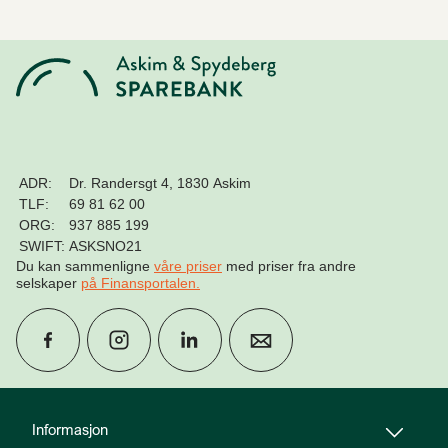
ADR:
Dr. Randersgt 4, 1830 Askim
TLF:
69 81 62 00
ORG:
937 885 199
SWIFT:
ASKSNO21
Du kan sammenligne
våre priser
med priser fra andre
selskaper
på Finansportalen
.
group
Finn rådgiver
Informasjon