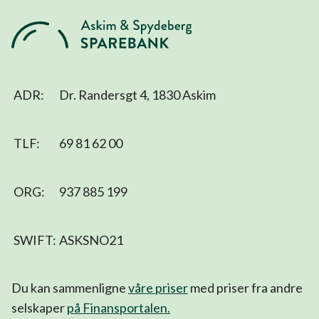
ADR:
Dr. Randersgt 4, 1830 Askim
TLF:
69 81 62 00
ORG:
937 885 199
SWIFT:
ASKSNO21
Du kan sammenligne
våre priser
med priser fra andre
selskaper
på Finansportalen
.