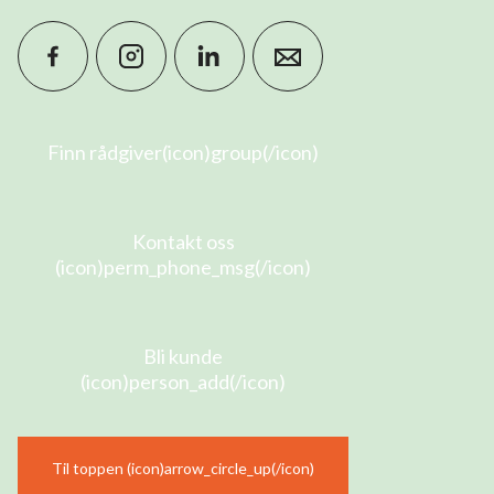
Finn rådgiver(icon)group(/icon)
Kontakt oss
(icon)perm_phone_msg(/icon)
Bli kunde
(icon)person_add(/icon)
Til toppen (icon)arrow_circle_up(/icon)