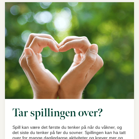
Tar spillingen over?
Spill kan være det første du tenker på når du våkner, og
det siste du tenker på før du sovner. Spillingen kan ha tatt
over for mange dagligdagse aktiviteter og krever mer og