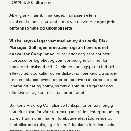
LOKALBANK-alliansen.
Alt vi gjør - internt, i markedet, i alliansen eller i
lokalsamfunnet - gjør vi ut ifra at vi skal være:
engasjerte,
omtenksomme og ukompliserte
!
Vi skal styrke laget vårt med en ny Ansvarlig Risk
Manager. Stillingen innebærer også et overordnet
ansvar for Compliance.
Vi ser etter deg som har stor
interesse for fagfeltet og som ser muligheter innenfor
banken sitt risikoarbeid. Du blir en god lagspiller i forhold til
effektivitet, god kultur og verdiskaping i banken. Du sørger
for kompetanseheving, og er en pådriver i å utarbeide gode
interne rutiner og policy, samtidig som du sørger for god
etterlevelse og kontroll innenfor området.
Bankens Risk- og Compliance funksjon er en uavhengig
støttefunksjon for våre forretningsområder, ledergruppen og
styret. Funksjonen har en forebyggende, rådgivende og
kontrollerende rolle, og må forstå bankens forretningside,
strategi, marked og rammebetingelser.