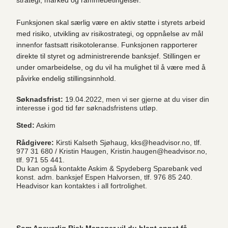
Funksjonen skal særlig være en aktiv støtte i styrets arbeid
med risiko, utvikling av risikostrategi, og oppnåelse av mål
innenfor fastsatt risikotoleranse. Funksjonen rapporterer
direkte til styret og administrerende banksjef. Stillingen er
under omarbeidelse, og du vil ha mulighet til å være med å
påvirke endelig stillingsinnhold.
Søknadsfrist:
19.04.2022, men vi ser gjerne at du viser din
interesse i god tid før søknadsfristens utløp.
Sted:
Askim
Rådgivere:
Kirsti Kalseth Sjøhaug, kks@headvisor.no, tlf.
977 31 680 / Kristin Haugen, Kristin.haugen@headvisor.no,
tlf. 971 55 441.
Du kan også kontakte Askim & Spydeberg Sparebank ved
konst. adm. banksjef Espen Halvorsen, tlf. 976 85 240.
Headvisor kan kontaktes i all fortrolighet.
Som Ansvarlig Risk Manager vil du blant annet få