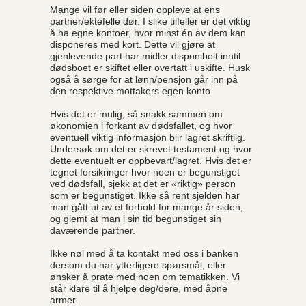
Mange vil før eller siden oppleve at ens
partner/ektefelle dør. I slike tilfeller er det viktig
å ha egne kontoer, hvor minst én av dem kan
disponeres med kort. Dette vil gjøre at
gjenlevende part har midler disponibelt inntil
dødsboet er skiftet eller overtatt i uskifte. Husk
også å sørge for at lønn/pensjon går inn på
den respektive mottakers egen konto.
Hvis det er mulig, så snakk sammen om
økonomien i forkant av dødsfallet, og hvor
eventuell viktig informasjon blir lagret skriftlig.
Undersøk om det er skrevet testament og hvor
dette eventuelt er oppbevart/lagret. Hvis det er
tegnet forsikringer hvor noen er begunstiget
ved dødsfall, sjekk at det er «riktig» person
som er begunstiget. Ikke så rent sjelden har
man gått ut av et forhold for mange år siden,
og glemt at man i sin tid begunstiget sin
daværende partner.
Ikke nøl med å ta kontakt med oss i banken
dersom du har ytterligere spørsmål, eller
ønsker å prate med noen om tematikken. Vi
står klare til å hjelpe deg/dere, med åpne
armer.