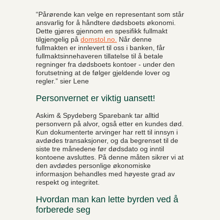
“Pårørende kan velge en representant som står
ansvarlig for å håndtere dødsboets økonomi.
Dette gjøres gjennom en spesifikk fullmakt
tilgjengelig på
domstol.no.
Når denne
fullmakten er innlevert til oss i banken, får
fullmaktsinnehaveren tillatelse til å betale
regninger fra dødsboets kontoer - under den
forutsetning at de følger gjeldende lover og
regler.” sier Lene
Personvernet er viktig uansett!
Askim & Spydeberg Sparebank tar alltid
personvern på alvor, også etter en kundes død.
Kun dokumenterte arvinger har rett til innsyn i
avdødes transaksjoner, og da begrenset til de
siste tre månedene før dødsdato og inntil
kontoene avsluttes. På denne måten sikrer vi at
den avdødes personlige økonomiske
informasjon behandles med høyeste grad av
respekt og integritet.
Hvordan man kan lette byrden ved å
forberede seg