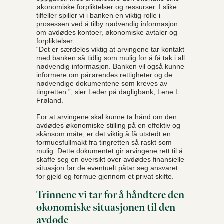
økonomiske forpliktelser og ressurser. I slike
tilfeller spiller vi i banken en viktig rolle i
prosessen ved å tilby nødvendig informasjon
om avdødes kontoer, økonomiske avtaler og
forpliktelser.
“Det er særdeles viktig at arvingene tar kontakt
med banken så tidlig som mulig for å få tak i all
nødvendig informasjon. Banken vil også kunne
informere om pårørendes rettigheter og de
nødvendige dokumentene som kreves av
tingretten.”, sier Leder på dagligbank, Lene L.
Frøland.
For at arvingene skal kunne ta hånd om den
avdødes økonomiske stilling på en effektiv og
skånsom måte, er det viktig å få utstedt en
formuesfullmakt fra tingretten så raskt som
mulig. Dette dokumentet gir arvingene rett til å
skaffe seg en oversikt over avdødes finansielle
situasjon før de eventuelt påtar seg ansvaret
for gjeld og formue gjennom et privat skifte.
Trinnene vi tar for å håndtere den
økonomiske situasjonen til den
avdøde