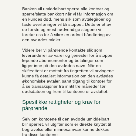
Banken vil umiddelbart sperre alle kontoer og
sperre/slette bankkort når vi får informasjon om
en kundes død, mens slik som avtalegiroer og
faste overføringer vil bli stoppet. Dette er et av
de første og mest nødvendige stegene vi
foretar oss for å sikre en ordnet håndtering av
den avdødes midler.
Videre ber vi pårørende kontakte slik som
leverandører av varer og tjenester for å stoppe
løpende abonnementer og betalinger som
ligger inne på den avdødes navn. Når en
skifteattest er mottatt fra tingretten vil arvingene
kunne få detaljert informasjon om den avdødes
økonomiske avtaler, samt tilgang til kontoer for
å se transaksjoner fra inntil tre måneder før
dødsdatoen og frem til kontoene er avsluttet.
Spesifikke rettigheter og krav for
pårørende
Selv om kontoene til den avdøde umiddelbart
blir sperret, vil utgifter som er direkte knyttet til
begravelse eller minnesamvær kunne dekkes
fra disse kontoene.